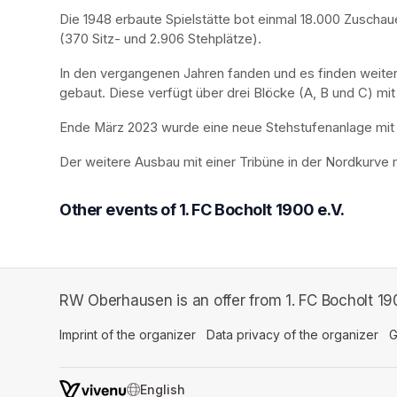
Die 1948 erbaute Spielstätte bot einmal 18.000 Zuschaue
(370 Sitz- und 2.906 Stehplätze).
In den vergangenen Jahren fanden und es finden weiter
gebaut. Diese verfügt über drei Blöcke (A, B und C) mit
Ende März 2023 wurde eine neue Stehstufenanlage mit 4 E
Der weitere Ausbau mit einer Tribüne in der Nordkurve
Other events of 1. FC Bocholt 1900 e.V.
RW Oberhausen is an offer from 1. FC Bocholt 190
Imprint of the organizer
(opens in a new tab)
Data privacy of the organizer
(op
G