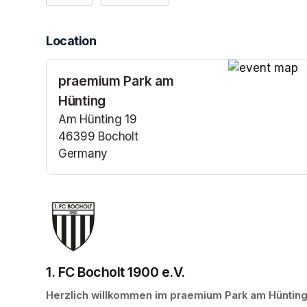
Location
praemium Park am
(opens in a n
Hünting
Am Hünting 19
46399 Bocholt
Germany
(opens in a new tab)
1. FC Bocholt 1900 e.V.
Herzlich willkommen im praemium Park am Hünting