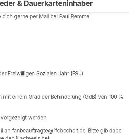
lieder & Dauerkarteninhaber
de dich gerne per Mail bei Paul Remmel 
w tab)
er Freiwilligen Sozialen Jahr (FSJ)
en mit einem Grad der Behinderung (GdB) von 100 % 
vorgezeigt werden.
l an 
fanbeauftragte@1fcbocholt.de.
(opens in a new tab)
 Bitte gib dabei 
üge den Nachweis bei.