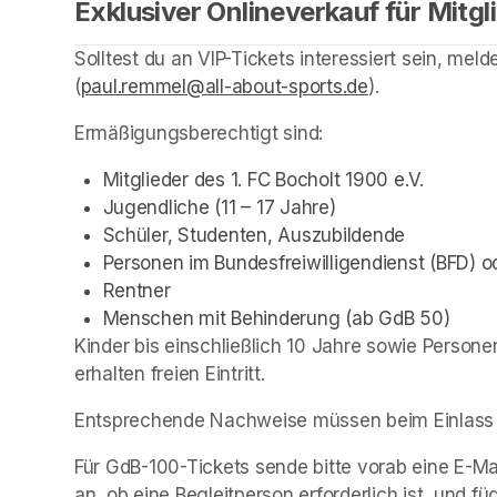
Exklusiver Onlineverkauf für Mitg
Solltest du an VIP-Tickets interessiert sein, mel
(
paul.remmel@all-about-sports.de
(opens in a ne
).
Ermäßigungsberechtigt sind: 
Mitglieder des 1. FC Bocholt 1900 e.V.
Jugendliche (11 – 17 Jahre)
Schüler, Studenten, Auszubildende
Personen im Bundesfreiwilligendienst (BFD) od
Rentner
Menschen mit Behinderung (ab GdB 50)
Kinder bis einschließlich 10 Jahre sowie Person
erhalten freien Eintritt.
Entsprechende Nachweise müssen beim Einlass 
Für GdB-100-Tickets sende bitte vorab eine E-Mai
an, ob eine Begleitperson erforderlich ist, und f