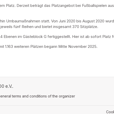
rn Platz. Derzeit beträgt das Platzangebot bei Fußballspielen aus
hin Umbaumaßnahmen statt. Von Juni 2020 bis August 2020 wurde di
 jeweils fünf Reihen und bietet insgesamt 370 Sitzplätze.
benen im Gästeblock G fertiggestellt. Hier ist ab sofort Platz fü
 mit 1.163 weiteren Plätzen begann Mitte November 2025.
0 e.V..
ens in a new tab)
eneral terms and conditions of the organizer
(opens in a new tab)
Cook