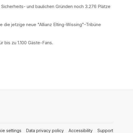
 Sicherheits- und baulichen Gründen noch 3.276 Plätze 
e jetzige neue "Allianz Elting-Wissing"-Tribüne 
r bis zu 1.100 Gäste-Fans.
ie settings
(opens in a new tab)
Data privacy policy
(opens in a new tab)
Accessibility
(opens in a new tab
Support
(opens in