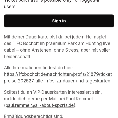
Ticket purchase is possible only for logged-in
users.
Sign in
Mit deiner Dauerkarte bist du bei jedem Heimspiel 
des 1. FC Bocholt im praemium Park am Hünting live 
dabei – ohne Anstehen, ohne Stress, aber mit voller 
Leidenschaft.
Alle Informationen findest du hier: 
https://1fcbocholt.de/nachrichten/profis/21879/ticket
preise-202627-alle-infos-zu-dauer-und-tageskarten
(op
Solltest du an VIP-Dauerkarten interessiert sein, 
melde dich gerne per Mail bei Paul Remmel 
(
paul.remmel@all-about-sports.de
(opens in a new tab)
).
Ermäßigungsberechtigt sind: 