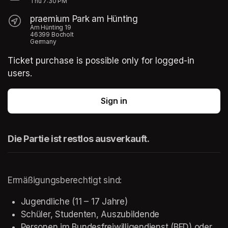
Thu
7:30 PM
praemium Park am Hünting
Am Hünting 19
46399 Bocholt
Germany
Ticket purchase is possible only for logged-in
users.
Sign in
Die Partie ist restlos ausverkauft. 
Ermäßigungsberechtigt sind: 
Jugendliche (11 – 17 Jahre)
Schüler, Studenten, Auszubildende
Personen im Bundesfreiwilligendienst (BFD) oder 