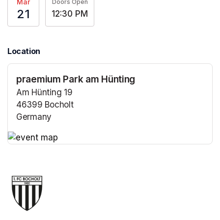
Mar
Doors Open
21
12:30 PM
Location
praemium Park am Hünting
Am Hünting 19
46399 Bocholt
Germany
(opens in a new tab)
(opens in a new tab)