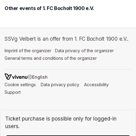
Other events of 1. FC Bocholt 1900 e.V.
SSVg Velbert is an offer from 1. FC Bocholt 1900 e.V..
Imprint of the organizer
(opens in a new tab)
Data privacy of the organizer
(opens in 
General terms and conditions of the organizer
(opens in a new ta
SWITCH LANGUAGE
Cookie settings
(opens in a new tab)
Data privacy policy
(opens in a new tab)
Accessibility
(opens in a n
Support
(opens in a new tab)
Ticket purchase is possible only for logged-in
users.