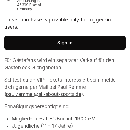
Am Hünting 19
46399 Bocholt
Germany
Ticket purchase is possible only for logged-in
users.
Sign in
Für Gästefans wird ein separater Verkauf für den 
Gästeblock G angeboten.
Solltest du an VIP-Tickets interessiert sein, melde 
dich gerne per Mail bei Paul Remmel 
(
paul.remmel@all-about-sports.de
(opens in a new tab)
).
Ermäßigungsberechtigt sind: 
Mitglieder des 1. FC Bocholt 1900 e.V.
Jugendliche (11 – 17 Jahre)